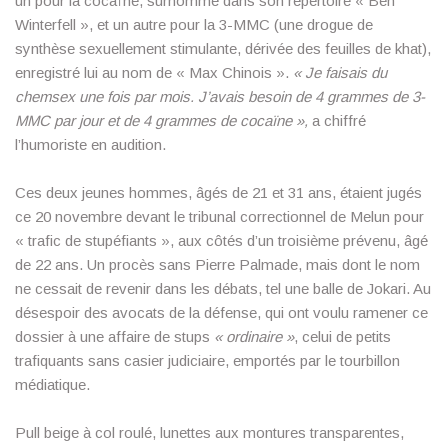
un pour la cocaïne, surnommé dans son répertoire « Ben
Winterfell », et un autre pour la 3-MMC (une drogue de
synthèse sexuellement stimulante, dérivée des feuilles de khat),
enregistré lui au nom de « Max Chinois ».
« Je faisais du
chemsex une fois par mois. J’avais besoin de 4 grammes de 3-
MMC par jour et de 4 grammes de cocaïne »,
a chiffré
l’humoriste en audition.
Ces deux jeunes hommes, âgés de 21 et 31 ans, étaient jugés
ce 20 novembre devant le tribunal correctionnel de Melun pour
« trafic de stupéfiants », aux côtés d’un troisième prévenu, âgé
de 22 ans. Un procès sans Pierre Palmade, mais dont le nom
ne cessait de revenir dans les débats, tel une balle de Jokari. Au
désespoir des avocats de la défense, qui ont voulu ramener ce
dossier à une affaire de stups
« ordinaire »
, celui de petits
trafiquants sans casier judiciaire, emportés par le tourbillon
médiatique.
Pull beige à col roulé, lunettes aux montures transparentes,