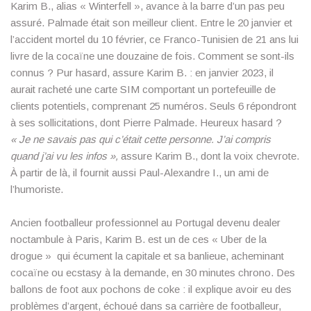
Karim B., alias « Winterfell », avance à la barre d’un pas peu
assuré. Palmade était son meilleur client. Entre le 20 janvier et
l’accident mortel du 10 février, ce Franco-Tunisien de 21 ans lui
livre de la cocaïne une douzaine de fois. Comment se sont-ils
connus ? Pur hasard, assure Karim B. : en janvier 2023, il
aurait racheté une carte SIM comportant un portefeuille de
clients potentiels, comprenant 25 numéros. Seuls 6 répondront
à ses sollicitations, dont Pierre Palmade. Heureux hasard ?
« Je ne savais pas qui c’était cette personne. J’ai compris
quand j’ai vu les infos »,
assure Karim B., dont la voix chevrote.
À partir de là, il fournit aussi Paul-Alexandre I., un ami de
l’humoriste.
Ancien footballeur professionnel au Portugal devenu dealer
noctambule à Paris, Karim B. est un de ces « Uber de la
drogue » qui écument la capitale et sa banlieue, acheminant
cocaïne ou ecstasy à la demande, en 30 minutes chrono. Des
ballons de foot aux pochons de coke : il explique avoir eu des
problèmes d’argent, échoué dans sa carrière de footballeur,