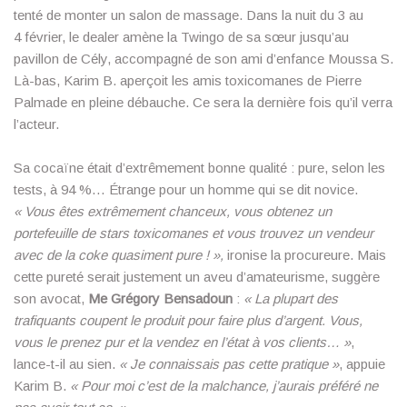
tenté de monter un salon de massage. Dans la nuit du 3 au
4 février, le dealer amène la Twingo de sa sœur jusqu’au
pavillon de Cély, accompagné de son ami d’enfance Moussa S.
Là-bas, Karim B. aperçoit les amis toxicomanes de Pierre
Palmade en pleine débauche. Ce sera la dernière fois qu’il verra
l’acteur.
Sa cocaïne était d’extrêmement bonne qualité : pure, selon les
tests, à 94 %… Étrange pour un homme qui se dit novice.
« Vous êtes extrêmement chanceux, vous obtenez un
portefeuille de stars toxicomanes et vous trouvez un vendeur
avec de la coke quasiment pure ! »,
ironise la procureure. Mais
cette pureté serait justement un aveu d’amateurisme, suggère
son avocat,
Me Grégory Bensadoun
:
« La plupart des
trafiquants coupent le produit pour faire plus d’argent. Vous,
vous le prenez pur et la vendez en l’état à vos clients… »
,
lance-t-il au sien.
« Je connaissais pas cette pratique »
, appuie
Karim B.
« Pour moi c’est de la malchance, j’aurais préféré ne