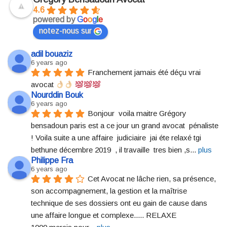
4.6
powered by
G
o
o
g
l
e
notez-nous sur
adil bouaziz
6 years ago
Franchement jamais été déçu vrai 
avocat 
Nourddin Bouk
6 years ago
Bonjour  voila maitre Grégory  
bensadoun paris est a ce jour un grand avocat  pénaliste 
! Voila suite a une affaire  judiciaire  jai éte relaxé tgi 
bethune décembre 2019  , il travaille  tres bien ,s
... 
plus
Philippe Fra
6 years ago
Cet Avocat ne lâche rien, sa présence, 
son accompagnement, la gestion et la maîtrise 
technique de ses dossiers ont eu gain de cause dans 
une affaire longue et complexe..... RELAXE