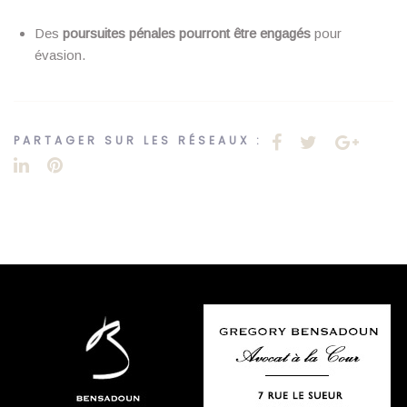
Des
poursuites pénales pourront être engagés
pour
évasion.
PARTAGER SUR LES RÉSEAUX :